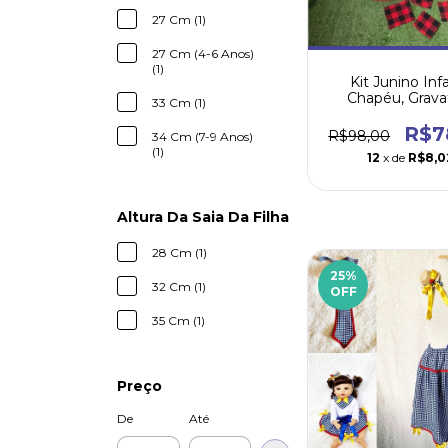
27 Cm (1)
27 Cm (4-6 Anos)
(1)
Kit Junino Infa
Chapéu, Grava
33 Cm (1)
Retalhos
R$7
R$98,00
34 Cm (7-9 Anos)
(1)
12
x de
R$8,0
Altura Da Saia Da Filha
28 Cm (1)
25
%
32 Cm (1)
OFF
35 Cm (1)
Preço
De
Até