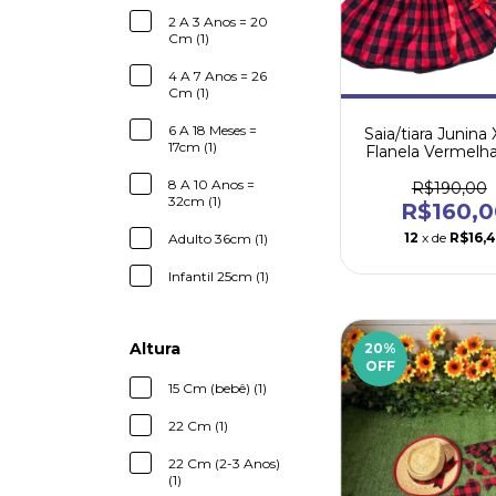
2 A 3 Anos = 20
Cm (1)
4 A 7 Anos = 26
Cm (1)
6 A 18 Meses =
Saia/tiara Junina
17cm (1)
Flanela Vermelha
Mãe e Filh
8 A 10 Anos =
R$190,00
32cm (1)
R$160,0
12
x de
R$16,
Adulto 36cm (1)
Infantil 25cm (1)
Altura
20
%
OFF
15 Cm (bebê) (1)
22 Cm (1)
22 Cm (2-3 Anos)
(1)