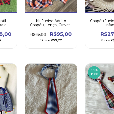
Kit Junino Adulto
ntil
Chapéu Junin
Chapéu, Lenço, Gravata
ta e
infan
e Retalhos
R$95,00
8,00
R$27
R$115,00
12
x de
R$9,77
2
6
x de
R
50
%
OFF