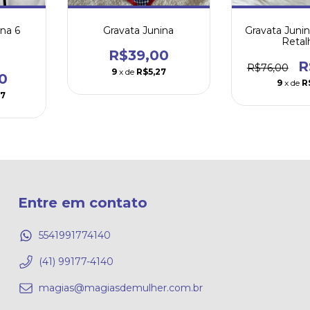
ina 6
Gravata Junina
Gravata Junina
Retal
R$39,00
R
R$76,00
9
x de
R$5,27
0
9
x de
R
97
Entre em contato
5541991774140
(41) 99177-4140
magias@magiasdemulher.com.br