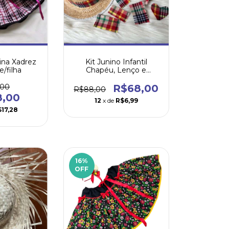
nina Xadrez
Kit Junino Infantil
/filha
Chapéu, Lenço e
Retalhos
,00
R$68,00
R$88,00
8,00
12
x de
R$6,99
17,28
16
%
OFF