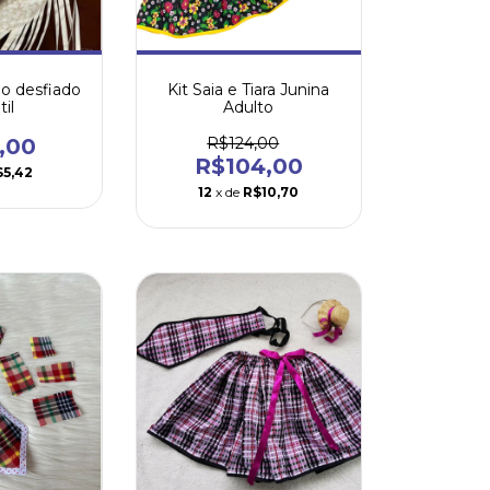
o desfiado
Kit Saia e Tiara Junina
til
Adulto
,00
R$124,00
R$104,00
$5,42
12
x de
R$10,70