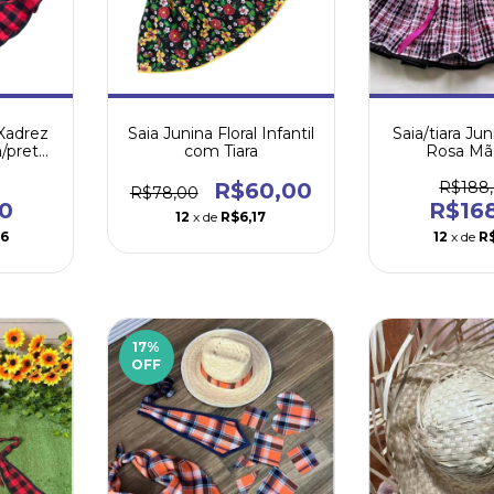
 Xadrez
Saia Junina Floral Infantil
Saia/tiara Ju
/preta
com Tiara
Rosa Mãe
a
R$60,00
R$188
R$78,00
0
R$16
12
x de
R$6,17
46
12
x de
R$
17
%
OFF