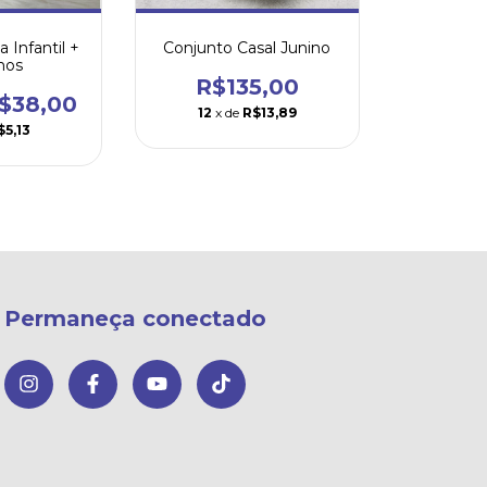
 Infantil +
Conjunto Casal Junino
hos
R$135,00
$38,00
12
x de
R$13,89
$5,13
Permaneça conectado