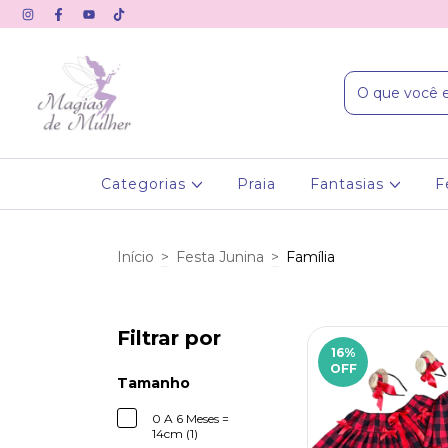
Categorias
Praia
Fantasias
F
Início
>
Festa Junina
>
Família
Filtrar por
16
%
OFF
Tamanho
0 A 6 Meses =
14cm (1)