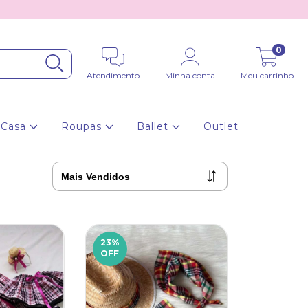
0
Atendimento
Minha conta
Meu carrinho
Casa
Roupas
Ballet
Outlet
23
%
OFF