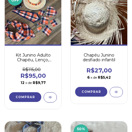
OFF
Kit Junino Adulto
Chapéu Junino
Chapéu, Lenço,
desfiado infantil
Gravata e Retalhos
R$115,00
R$27,00
R$95,00
6
x de
R$5,42
12
x de
R$9,77
50
%