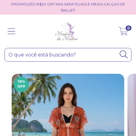
PROMOÇÃO R$20 OFF NAS SAPATILHAS E MEIAS CALÇAS DE
BALLET
0
19
%
OFF