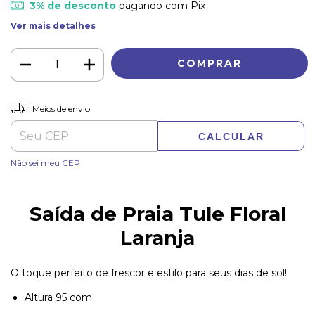
3% de desconto
pagando com Pix
Ver mais detalhes
ALTERAR CEP
Entregas para o CEP:
Meios de envio
CALCULAR
Não sei meu CEP
Saída de Praia Tule Floral
Laranja
O toque perfeito de frescor e estilo para seus dias de sol!
Altura 95 com