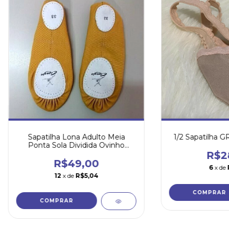
Sapatilha Lona Adulto Meia
1/2 Sapatilha 
Ponta Sola Dividida Ovinho
Capezio 252 Bege
R$2
R$49,00
6
x de
12
x de
R$5,04
COMPRAR
COMPRAR