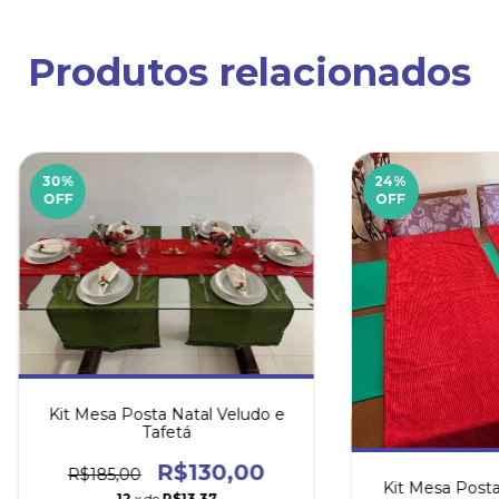
Produtos relacionados
30
%
24
%
OFF
OFF
Kit Mesa Posta Natal Veludo e
Tafetá
R$130,00
R$185,00
Kit Mesa Posta 
12
x de
R$13,37